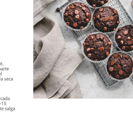
t.
parte
el
la seca
 cada
2-15
te salga