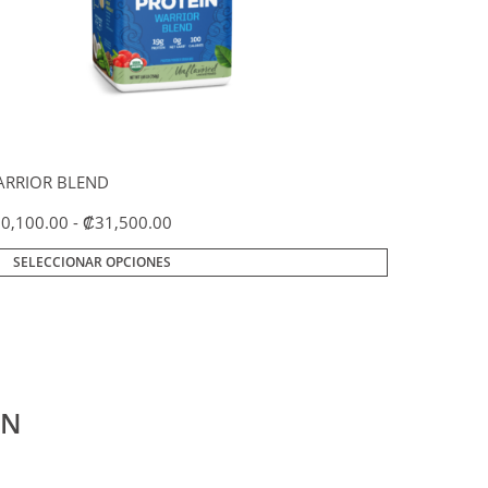
ina
ducto
RRIOR BLEND
Rango
20,100.00
-
₡
31,500.00
de
precios:
SELECCIONAR OPCIONES
desde
₡20,100.00
hasta
₡31,500.00
EN