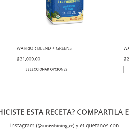
página
pág
de
de
producto
pro
WARRIOR BLEND + GREENS
WA
₡
31,000.00
₡
SELECCIONAR OPCIONES
HICISTE ESTA RECETA? COMPARTILA 
Instagram (
) y etiquetanos con
@sunisshining_cr